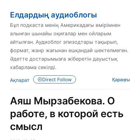
Елдардың аудиоблогы
Бұл подкаста менің Америкадағы өмірімнен
алынған шынайы оқиғалар мен ойларым
айтылған. Аудиоблог эпизодтары тақырып,
формат, жанр жағынан ешқандай шектелмеген.
Әдетте достарымызға жіберетін дауыстық
хабарлама секілді.
Direct Follow
Қараңғы
Ақпарат
Аяш Мырзабекова. О
работе, в которой есть
смысл