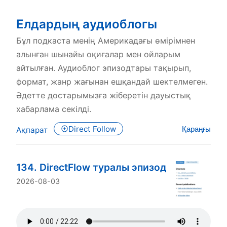
Елдардың аудиоблогы
Бұл подкаста менің Америкадағы өмірімнен
алынған шынайы оқиғалар мен ойларым
айтылған. Аудиоблог эпизодтары тақырып,
формат, жанр жағынан ешқандай шектелмеген.
Әдетте достарымызға жіберетін дауыстық
хабарлама секілді.
Direct Follow
Қараңғы
Ақпарат
134. DirectFlow туралы эпизод
2026-08-03