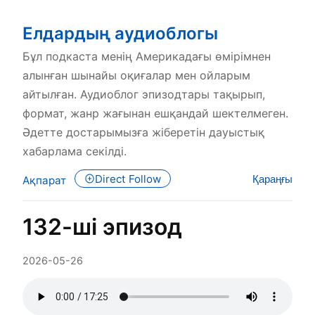
Елдардың аудиоблогы
Бұл подкаста менің Америкадағы өмірімнен
алынған шынайы оқиғалар мен ойларым
айтылған. Аудиоблог эпизодтары тақырып,
формат, жанр жағынан ешқандай шектелмеген.
Әдетте достарымызға жіберетін дауыстық
хабарлама секілді.
Direct Follow
Қараңғы
Ақпарат
132-ші эпизод
2026-05-26