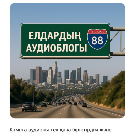
Компта аудионы тек қана біріктірдім және